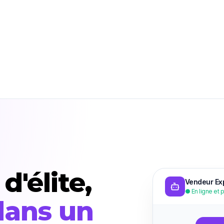
'élite,
Vendeur Exp
● En ligne et p
dans un