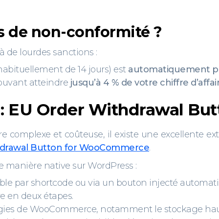
as de non-conformité ?
à de lourdes sanctions :
(habituellement de 14 jours) est
automatiquement pr
ouvant atteindre
jusqu’à 4 % de votre chiffre d’affa
 : EU Order Withdrawal B
re complexe et coûteuse, il existe une excellente 
hdrawal Button for WooCommerce
.
de manière native sur WordPress :
ssible par shortcode ou via un bouton injecté automa
e en deux étapes.
nologies de WooCommerce, notamment le stockage h