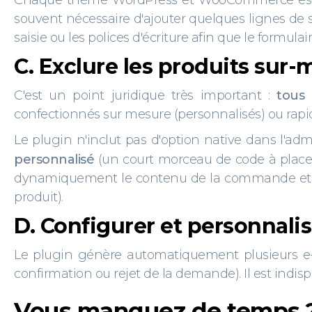
Chaque thème WordPress et WooCommerce est uni
souvent nécessaire d'ajouter quelques lignes de 
saisie ou les polices d'écriture afin que le formu
C. Exclure les produits sur-
C'est un point juridique très important :
tous 
confectionnés sur mesure (personnalisés) ou rapid
Le plugin n'inclut pas d'option native dans l'adm
personnalisé
(un court morceau de code à placer
dynamiquement le contenu de la commande et de 
produit).
D. Configurer et personnalis
Le plugin génère automatiquement plusieurs e-m
confirmation ou rejet de la demande). Il est indis
Vous manquez de temps ? 