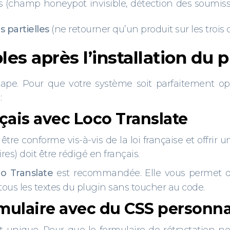
s (champ honeypot invisible, détection des soumissi
s partielles
(ne retourner qu’un produit sur les troi
les après l’installation du 
étape. Pour que votre système soit parfaitement opé
:
nçais avec Loco Translate
r être conforme vis-à-vis de la loi française et offrir
es) doit être rédigé en français.
o Translate
est recommandée. Elle vous permet d'i
tous les textes du plugin sans toucher au code.
ormulaire avec du CSS personna