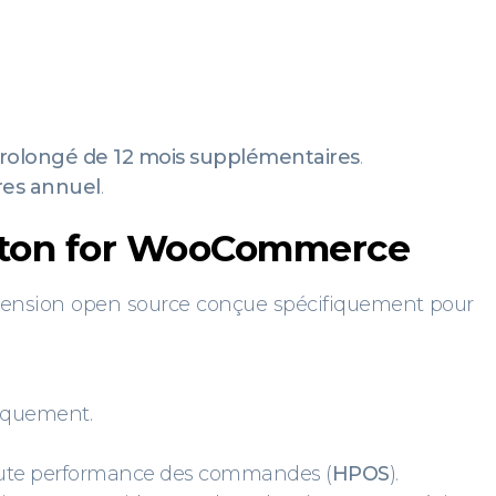
olongé de 12 mois supplémentaires
.
ires annuel
.
utton for WooCommerce
extension open source conçue spécifiquement pour
tiquement.
aute performance des commandes (
HPOS
).