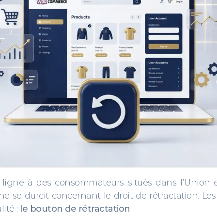
n ligne à des consommateurs situés dans l’Union
enne se durcit concernant le droit de rétractation.
ité :
le bouton de rétractation
.