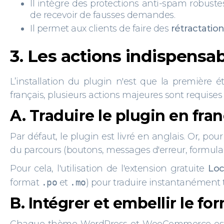
Il intègre des protections anti-spam robuste
de recevoir de fausses demandes.
Il permet aux clients de faire des
rétractation
3. Les actions indispensab
L’installation du plugin n'est que la première 
français, plusieurs actions majeures sont requises 
A. Traduire le plugin en fra
Par défaut, le plugin est livré en anglais. Or, pou
du parcours (boutons, messages d'erreur, formulair
Pour cela, l'utilisation de l'extension gratuite
Loc
format
.po
et
.mo
) pour traduire instantanément 
B. Intégrer et embellir le f