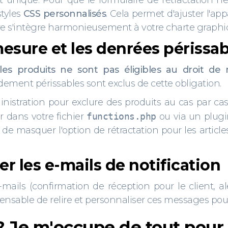
que. Pour que le formulaire de rétractation ne dé
styles
CSS personnalisés
. Cela permet d'ajuster l'
laire s'intègre harmonieusement à votre charte graphi
mesure et les denrées périssab
les produits ne sont pas éligibles au droit de r
ement périssables sont exclus de cette obligation.
inistration pour exclure des produits au cas par cas
 dans votre fichier
functions.php
ou via un plugin
masquer l'option de rétractation pour les articles
er les e-mails de notification
ails (confirmation de réception pour le client, al
pensable de relire et personnaliser ces messages pour
Je m'occupe de tout pour 